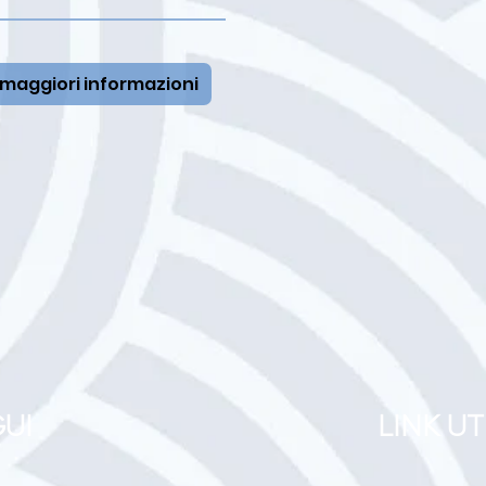
 maggiori informazioni
UI
LINK UT