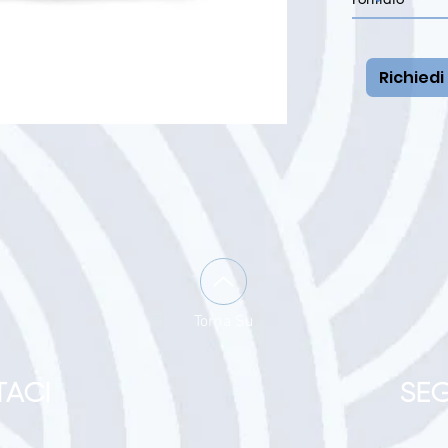
Richiedi
Torna Su
ACI
SEG