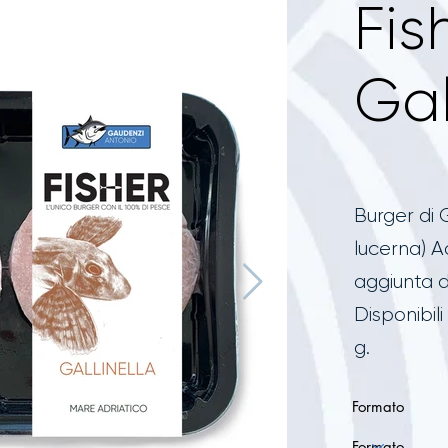
Fis
Gal
Burger di 
lucerna) A
aggiunta d
Disponibil
g.
Formato