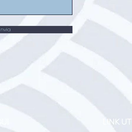
Invia
UI
LINK UT