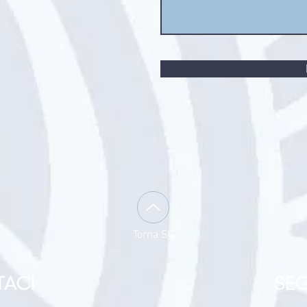
Torna Su
ACI
SEG