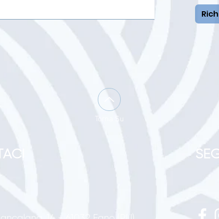
Rich
Torna Su
ACI
SEG
Biancalana, 14 - 61032 Fano (PU)