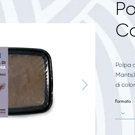
Po
C
Polpa d
Mantis)
di colo
Formato