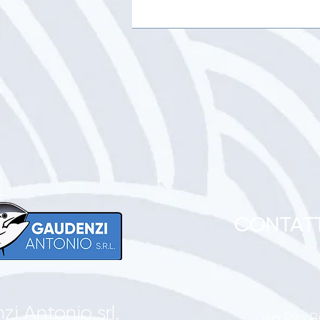
CONTATT
i Antonio srl.
Via Pilo 