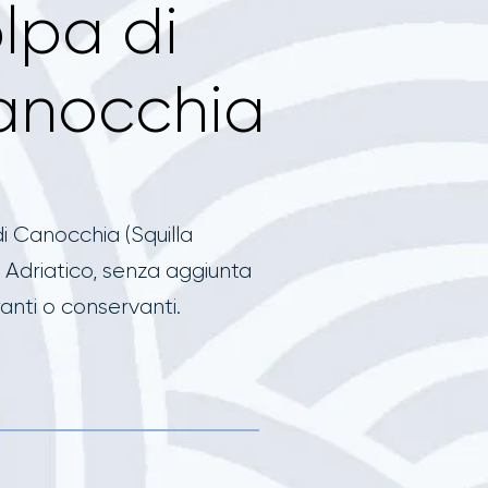
lpa di
anocchia
i Canocchia (Squilla
 Adriatico, senza aggiunta
ranti o conservanti.