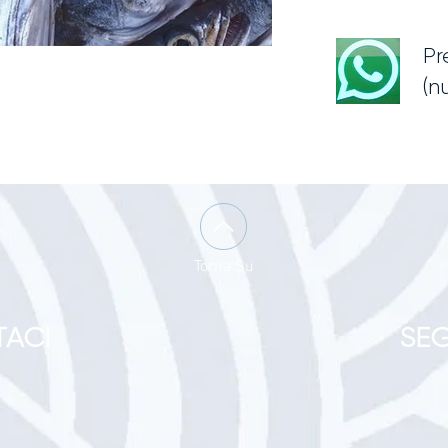
Pr
(n
Torna Su
ACI
SEG