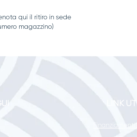
enota qui il ritiro in sede
umero magazzino)
UI
LINK UT
Finanziamenti 