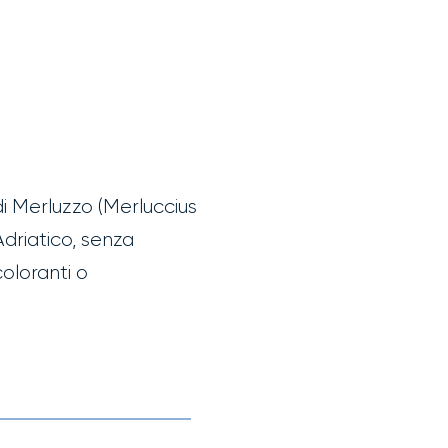
 Burger di
luzzo
di Merluzzo (Merluccius
Adriatico, senza
coloranti o