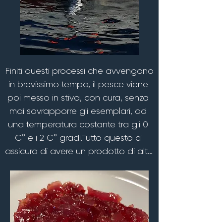
del pesce senza danneggiarlo o 
alterarlo in alcun modo.

Durante tutti questi passaggi i tonni 
seguono un percorso ben preciso 
sulla barca per evitare cadute o 
Finiti questi processi che avvengono 
colpi che potrebbero creare degli 
in brevissimo tempo, il pesce viene 
ematomi.
poi messo in stiva, con cura, senza 
mai sovrapporre gli esemplari, ad 
una temperatura costante tra gli 0 
C° e i 2 C° gradi.Tutto questo ci 
assicura di avere un prodotto di alta 
qualità in quanto il processo di 
ossidazione, grazie a questa 
lavorazione, viene bloccato e le 
carni in questo modo rimangono 
per molti giorni inalterate, 