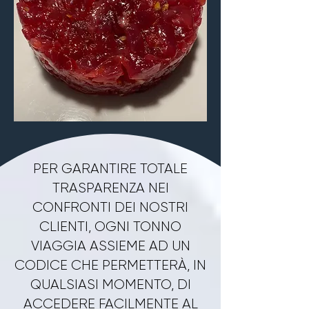
mantenendo le proprietà 
organolettiche (colore e sapore) 
invariate nel tempo.Ad ogni modo 
pur ottenendo già un ottimo 
risultato, in quanto a qualità del 
prodotto, il nostro lavoro di ricerca 
per migliorare ulteriormente non si 
ferma mai così da garantire e 
proporre al mercato sempre un 
PER GARANTIRE TOTALE
prodotto di massima eccellenza.
TRASPARENZA NEI
CONFRONTI DEI NOSTRI
CLIENTI, OGNI TONNO
VIAGGIA ASSIEME AD UN
CODICE CHE PERMETTERÀ, IN
QUALSIASI MOMENTO, DI
ACCEDERE FACILMENTE AL