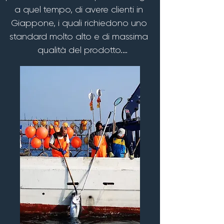
a quel tempo, di avere clienti in 
Giappone, i quali richiedono uno 
standard molto alto e di massima 
qualità del prodotto.

La prima tecnica utilizzata consiste 
innanzitutto nel devitalizzare il pesce 
in modo tale da bloccarne la 
contrazione muscolare, impedendo 
così l’entrata in circolo dell’acido 
lattico nelle carni, che 
successivamente  grazie alla 
seconda tecnica vengono private 
di tutto il sangue al loro interno.

La terza tecnica prevede 
l’eviscerazione e lo sbranchiamento 